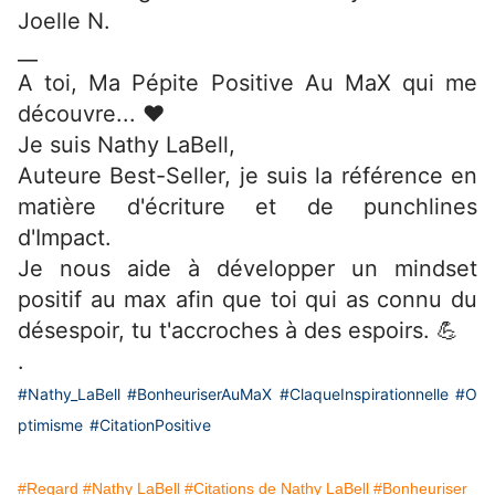
Joelle N.
__
A toi, Ma Pépite Positive Au MaX qui me
découvre... ❤
Je suis Nathy LaBell,
Auteure Best-Seller, je suis la référence en
matière d'écriture et de punchlines
d'Impact.
Je nous aide à développer un mindset
positif au max afin que toi qui as connu du
désespoir, tu t'accroches à des espoirs. 💪
.
#Nathy_LaBell
#BonheuriserAuMaX
#ClaqueInspirationnelle
#O
ptimisme
#CitationPositive
#Regard
#Nathy LaBell
#Citations de Nathy LaBell
#Bonheuriser