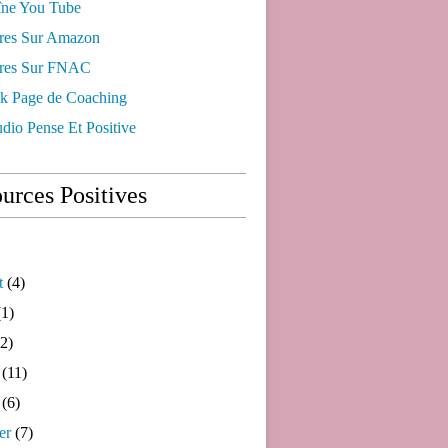
ne You Tube
res Sur Amazon
res Sur FNAC
k Page de Coaching
dio Pense Et Positive
urces Positives
t
(4)
1)
2)
(11)
(6)
er
(7)