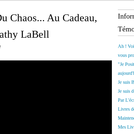
 Du Chaos... Au Cadeau,
Infor
Témo
athy LaBell
Ah ! Voi
l
vous pro
"Je Posi
aujourd'
Je sui
Je suis 
Par L'écr
Livres 
Mainten
Mes Livr