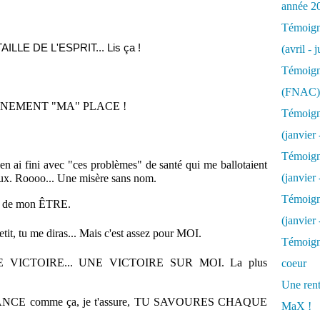
année 2
Témoigna
ILLE DE L'ESPRIT... Lis ça !
(avril - 
Témoigna
(FNAC)
LEINEMENT "MA" PLACE !
Témoigna
(janvier 
Témoigna
'en ai fini avec "ces problèmes" de santé qui me ballotaient
(janvier 
aux. Roooo... Une misère sans nom.
Témoigna
on de mon ÊTRE.
(janvier
etit, tu me diras... Mais c'est assez pour MOI.
Témoigna
NDE VICTOIRE... UNE VICTOIRE SUR MOI. La plus
coeur
Une rent
FRANCE comme ça, je t'assure, TU SAVOURES CHAQUE
MaX !