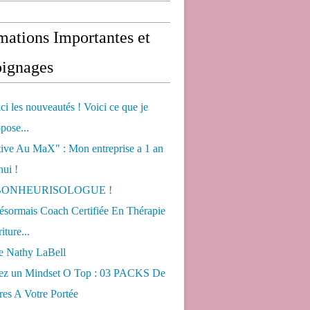
mations Importantes et
ignages
ci les nouveautés ! Voici ce que je
pose...
tive Au MaX" : Mon entreprise a 1 an
hui !
s BONHEURISOLOGUE !
désormais Coach Certifiée En Thérapie
iture...
de Nathy LaBell
ez un Mindset O Top : 03 PACKS De
es A Votre Portée