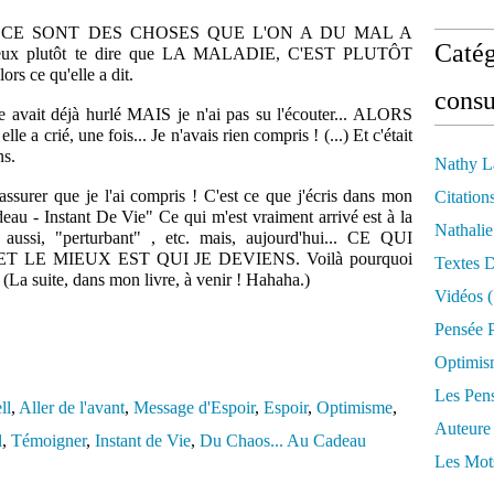
DIE, CE SONT DES CHOSES QUE L'ON A DU MAL A
Catég
veux plutôt te dire que LA MALADIE, C'EST PLUTÔT
s ce qu'elle a dit.
consu
e avait déjà hurlé MAIS je n'ai pas su l'écouter... ALORS
 a crié, une fois... Je n'avais rien compris ! (...) Et c'était
ns.
Nathy L
er que je l'ai compris ! C'est ce que j'écris dans mon
Citation
au - Instant De Vie" Ce qui m'est vraiment arrivé est à la
Nathali
t" aussi, "perturbant" , etc. mais, aujourd'hui... CE QUI
 ET LE MIEUX EST QUI JE DEVIENS. Voilà pourquoi
Textes 
La suite, dans mon livre, à venir ! Hahaha.)
Vidéos
(
Pensée P
Optimis
Les Pen
ll
,
Aller de l'avant
,
Message d'Espoir
,
Espoir
,
Optimisme
,
Auteure
l
,
Témoigner
,
Instant de Vie
,
Du Chaos... Au Cadeau
Les Mot