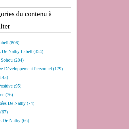
ories du contenu à
lter
abell
(806)
s De Nathy Labell
(354)
e Sohou
(284)
De Développement Personnel
(179)
143)
ositive
(95)
me
(76)
sées De Nathy
(74)
(67)
s De Nathy
(66)