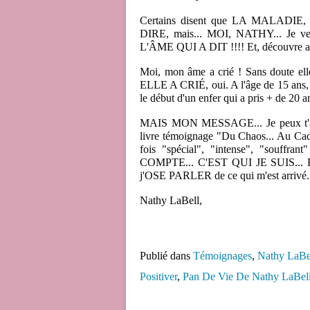
Certains disent que LA MALA
DIRE, mais... MOI, NATHY... Je 
L'ÂME QUI A DIT !!!! Et, découvre alor
Moi, mon âme a crié ! Sans doute ell
ELLE A CRIÉ, oui. A l'âge de 15 ans, elle
le début d'un enfer qui a pris + de 20 a
MAIS MON MESSAGE... Je peux t'assur
livre témoignage "Du Chaos... Au Cade
fois "spécial", "intense", "souffran
COMPTE... C'EST QUI JE SUIS...
j'OSE PARLER de ce qui m'est arrivé. (
Nathy LaBell,
Publié dans
Témoignages
,
Nathy LaBe
Positiver
,
Pan De Vie De Nathy LaBel