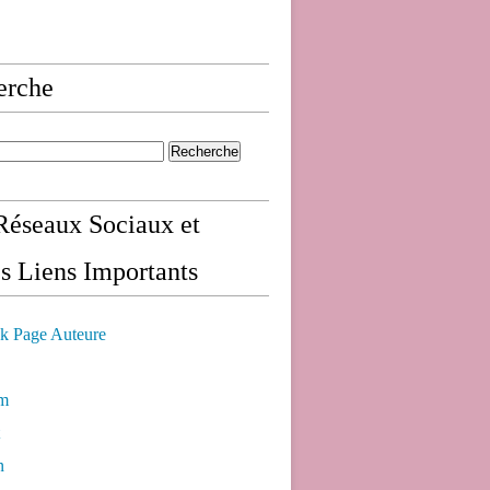
erche
éseaux Sociaux et
s Liens Importants
k Page Auteure
am
n