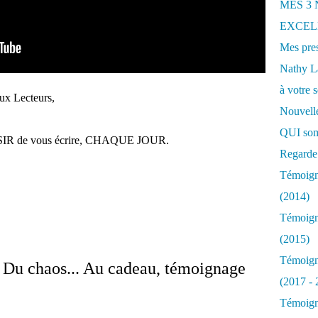
MES 3
EXCELL
Mes pres
Nathy 
à votre s
ux Lecteurs,
Nouvelle
QUI som
AISIR de vous écrire, CHAQUE JOUR.
Regarde 
Témoigna
(2014)
Témoigna
(2015)
Témoigna
.. Du chaos... Au cadeau, témoignage
(2017 - 
Témoigna