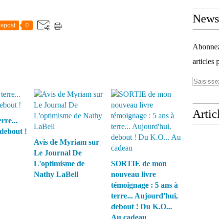
Newsl
epost
0
Abonnez-
articles 
Artic
rre...
debout !
Avis de Myriam sur
Le Journal De
L'optimisme de
SORTIE de mon
Nathy LaBell
nouveau livre
témoignage : 5 ans à
terre... Aujourd'hui,
debout ! Du K.O...
Au cadeau