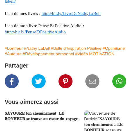
labell/
Lien de mes livres :
http://bit.ly/LivreDeNathyLaBell
Lien de mon livre Pense Et Positive Audio :
http://bit.ly/PenseEtPositiveAudio
#Bonheur
#Nathy LaBell
#Bulle d'Inspiration Positive
#Optimisme
#Auteure
#Développement personnel
#Vidéo MOTIVATION
Partager
Vous aimerez aussi
𝐒𝐀𝐕𝐎𝐔𝐑𝐄 𝐭𝐨𝐧 𝐜𝐡𝐞𝐦𝐢𝐧𝐞𝐦𝐞𝐧𝐭. 𝐋𝐄
𝐁𝐎𝐍𝐇𝐄𝐔𝐑 𝐬𝐞 𝐭𝐫𝐨𝐮𝐯𝐞 𝐚𝐮 𝐜𝐨𝐞𝐮𝐫 𝐝𝐮 𝐯𝐨𝐲𝐚𝐠𝐞.