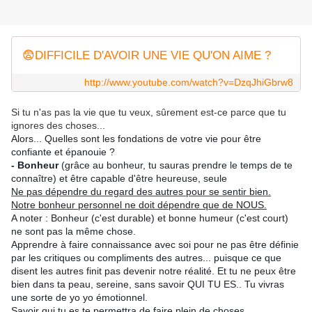
😨DIFFICILE D'AVOIR UNE VIE QU'ON AIME ?
http://www.youtube.com/watch?v=DzqJhiGbrw8
Si tu n'as pas la vie que tu veux, sûrement est-ce parce que tu
ignores des choses...
Alors... Quelles sont les fondations de votre vie pour être
confiante et épanouie ?
- Bonheur
(grâce au bonheur, tu sauras prendre le temps de te
connaître) et être capable d'être heureuse, seule
Ne pas dépendre du regard des autres pour se sentir bien.
Notre bonheur personnel ne doit dépendre que de NOUS.
A noter : Bonheur (c'est durable) et bonne humeur (c'est court)
ne sont pas la même chose.
Apprendre à faire connaissance avec soi pour ne pas être définie
par les critiques ou compliments des autres... puisque ce que
disent les autres finit pas devenir notre réalité. Et tu ne peux être
bien dans ta peau, sereine, sans savoir QUI TU ES.. Tu vivras
une sorte de yo yo émotionnel.
Savoir qui tu es te permettra de faire plein de choses.