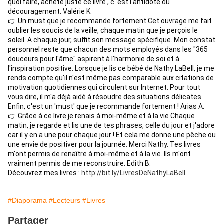
quoi faire, achète juste ce livre , c' est l'antidote du 
découragement. Valérie K. 
👉 Un must que je recommande fortement Cet ouvrage me fait 
oublier les soucis de la veille, chaque matin que je perçois le 
soleil. A chaque jour, suffit son message spécifique. Mon constat 
personnel reste que chacun des mots employés dans les "365 
douceurs pour l'âme" aspirent à l'harmonie de soi et à 
l'inspiration positive. Lorsque je lis ce bébé de Nathy LaBell, je me 
rends compte qu'il n'est même pas comparable aux citations de 
motivation quotidiennes qui circulent sur Internet. Pour tout 
vous dire, il m'a déjà aidé à résoudre des situations délicates. 
Enfin, c'est un 'must' que je recommande fortement ! Arias A. 
👉 Grâce à ce livre je renais à moi-même et à la vie Chaque 
matin, je regarde et lis une de tes phrases, celle du jour et j'adore 
car il y en a une pour chaque jour ! Et cela me donne une pêche ou 
une envie de positiver pour la journée. Merci Nathy. Tes livres 
m'ont permis de renaître à moi-même et à la vie. Ils m'ont 
vraiment permis de me reconstruire. Edith B. 
Découvrez mes livres : 
http://bit.ly/LivresDeNathyLaBell
#Diaporama
#Lecteurs
#Livres
Partager