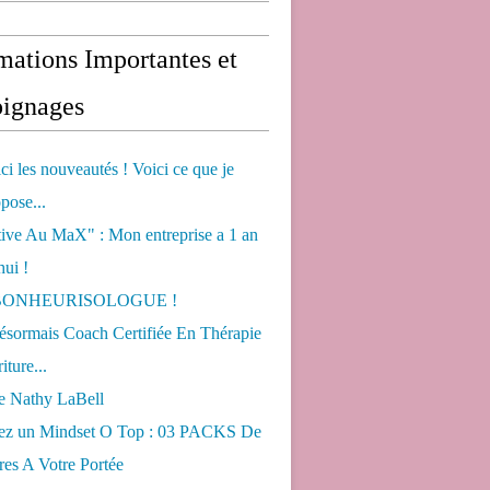
mations Importantes et
ignages
ci les nouveautés ! Voici ce que je
pose...
tive Au MaX" : Mon entreprise a 1 an
hui !
s BONHEURISOLOGUE !
désormais Coach Certifiée En Thérapie
iture...
de Nathy LaBell
ez un Mindset O Top : 03 PACKS De
es A Votre Portée