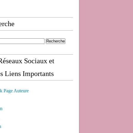
erche
éseaux Sociaux et
s Liens Importants
k Page Auteure
am
n