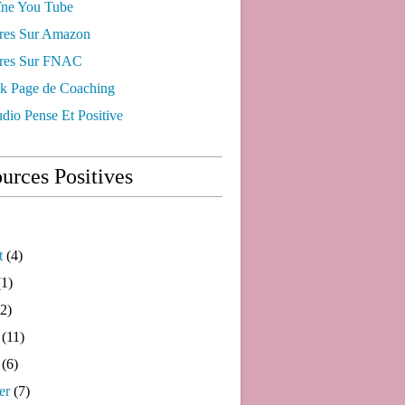
ne You Tube
res Sur Amazon
res Sur FNAC
k Page de Coaching
dio Pense Et Positive
urces Positives
t
(4)
1)
2)
(11)
(6)
er
(7)