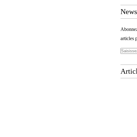
Newsl
Abonnez-
articles 
Artic