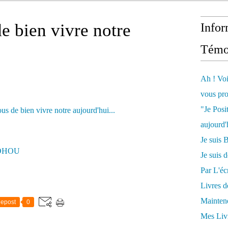
 bien vivre notre
Infor
Témo
Ah ! Voi
vous pro
"Je Posi
aujourd'
Je sui
SOHOU
Je suis 
Par L'écr
Livres 
Mainten
epost
0
Mes Livr