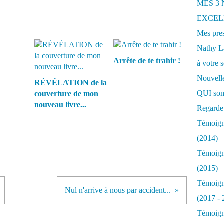
MES 3
EXCELL
Mes pres
Nathy 
Arrête de te trahir !
à votre s
Nouvelle
RÉVÉLATION de la
QUI som
couverture de mon
nouveau livre...
Regarde 
Témoigna
(2014)
Témoigna
(2015)
Témoigna
Nul n'arrive à nous par accident...
(2017 - 
Témoigna