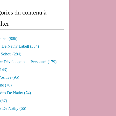
ories du contenu à
lter
abell
(806)
s De Nathy Labell
(354)
e Sohou
(284)
De Développement Personnel
(179)
143)
ositive
(95)
me
(76)
sées De Nathy
(74)
(67)
s De Nathy
(66)