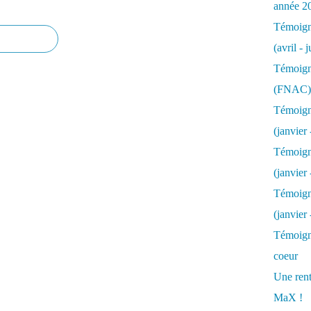
année 2
Témoigna
(avril - 
Témoigna
(FNAC)
Témoigna
(janvier 
Témoigna
(janvier 
Témoigna
(janvier
Témoigna
coeur
Une rent
MaX !