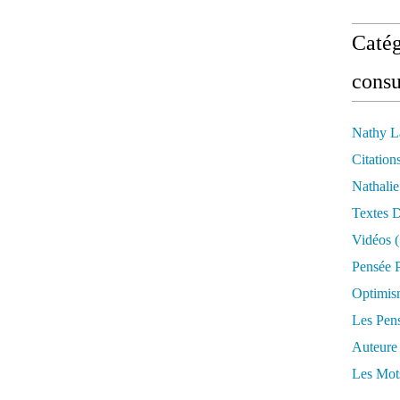
Catég
consu
Nathy L
Citation
Nathali
Textes 
Vidéos
(
Pensée P
Optimis
Les Pen
Auteure
Les Mot