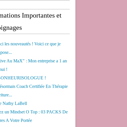
mations Importantes et
ignages
ci les nouveautés ! Voici ce que je
pose...
tive Au MaX" : Mon entreprise a 1 an
hui !
s BONHEURISOLOGUE !
désormais Coach Certifiée En Thérapie
iture...
de Nathy LaBell
ez un Mindset O Top : 03 PACKS De
es A Votre Portée