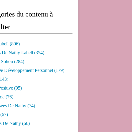
ories du contenu à
lter
abell
(806)
s De Nathy Labell
(354)
e Sohou
(284)
De Développement Personnel
(179)
143)
ositive
(95)
me
(76)
sées De Nathy
(74)
(67)
s De Nathy
(66)