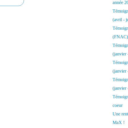
année 2
Témoigna
(avril - 
Témoigna
(FNAC)
Témoigna
(janvier 
Témoigna
(janvier 
Témoigna
(janvier
Témoigna
coeur
Une rent
MaX !