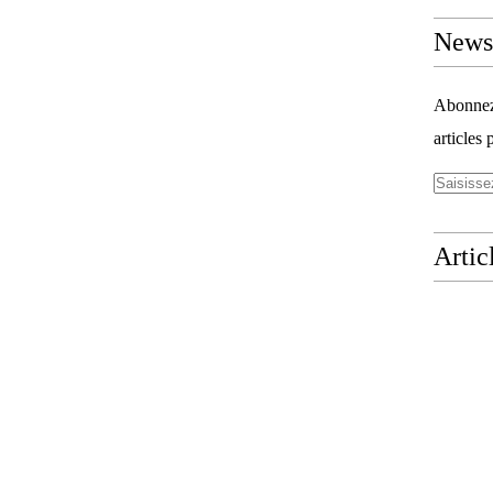
Newsl
Abonnez-
articles 
Artic