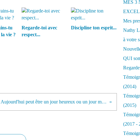
MES 3
EXCELL
Mes pres
ins-tu
Regarde-toi avec
Discipline ton esprit...
Nathy 
la vie ?
respect...
à votre s
Nouvelle
QUI som
Regarde 
Témoigna
(2014)
Témoigna
Aujourd'hui peut être un jour heureux ou un jour malheureux...
(2015)
Témoigna
(2017 - 
Témoigna