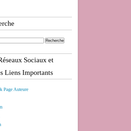
erche
éseaux Sociaux et
s Liens Importants
k Page Auteure
am
n