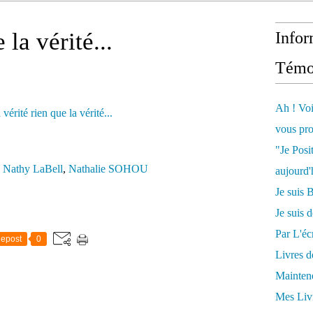
 la vérité...
Infor
Témo
Ah ! Voi
vous pro
"Je Posi
,
Nathy LaBell
,
Nathalie SOHOU
aujourd'
Je sui
Je suis 
Par L'écr
epost
0
Livres 
Mainten
Mes Livr