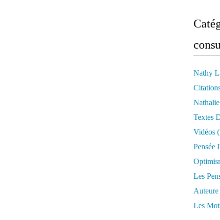
Catég
consu
Nathy L
Citation
Nathali
Textes 
Vidéos
(
Pensée P
Optimis
Les Pen
Auteure
Les Mot