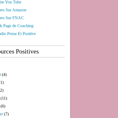
ne You Tube
res Sur Amazon
res Sur FNAC
k Page de Coaching
dio Pense Et Positive
urces Positives
t
(4)
1)
2)
(11)
(6)
er
(7)