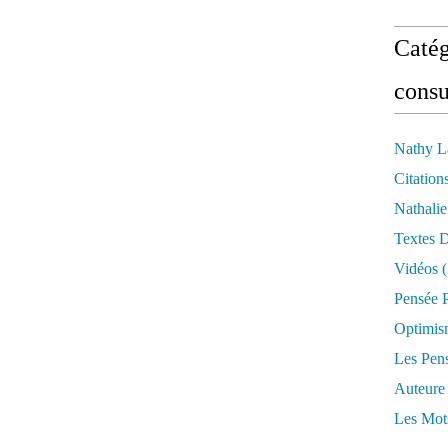
Catég
consu
Nathy L
Citation
Nathali
Textes 
Vidéos
(
Pensée P
Optimis
Les Pen
Auteure
Les Mot