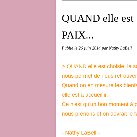
QUAND elle est ch
PAIX...
Publié le
26 juin 2014
par Nathy LaBell
> QUAND elle est choisie, la so
nous permet de nous retrouver
Quand on en mesure les bienfaits
elle est à accueillir.
Ce n'est qu'un bon moment à 
nous prenons et on devrait le f
- Nathy LaBell -