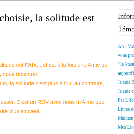
oisie, la solitude est
Infor
Témo
Ah ! Voi
vous pro
"Je Posi
litude est PAIX... et est à la fois une Amie qui
aujourd'
, nous recentrer.
Je sui
, la solitude n'est plus à fuir, au contraire,
Je suis 
Par L'écr
passer. C'est un RDV avec nous m'Aime que
Livres 
aire plus souvent.
Mainten
Mes Livr