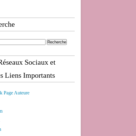
erche
éseaux Sociaux et
s Liens Importants
k Page Auteure
am
n