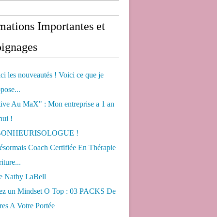
mations Importantes et
ignages
ci les nouveautés ! Voici ce que je
pose...
tive Au MaX" : Mon entreprise a 1 an
hui !
s BONHEURISOLOGUE !
désormais Coach Certifiée En Thérapie
iture...
de Nathy LaBell
ez un Mindset O Top : 03 PACKS De
es A Votre Portée