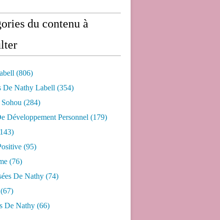
ories du contenu à
lter
abell
(806)
s De Nathy Labell
(354)
e Sohou
(284)
De Développement Personnel
(179)
143)
ositive
(95)
me
(76)
sées De Nathy
(74)
(67)
s De Nathy
(66)