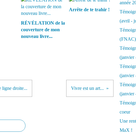
année 2
Arrête de te trahir !
Témoigna
(avril - 
RÉVÉLATION de la
couverture de mon
Témoigna
nouveau livre...
(FNAC)
Témoigna
(janvier 
Témoigna
(janvier 
Témoigna
 ligne droite...
Vivre est un art...
(janvier
Témoigna
coeur
Une rent
MaX !