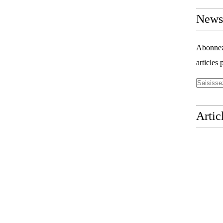
Newsl
Abonnez-
articles 
Artic