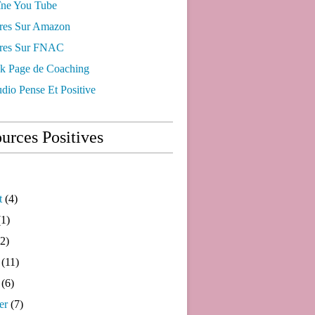
ne You Tube
res Sur Amazon
res Sur FNAC
k Page de Coaching
dio Pense Et Positive
urces Positives
t
(4)
1)
2)
(11)
(6)
er
(7)