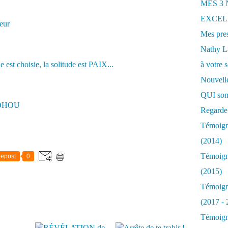
MES 3
EXCELL
oeur
Mes pres
Nathy 
à votre s
Nouvelle
QUI som
SOHOU
Regarde 
Témoigna
(2014)
Témoigna
epost
0
(2015)
Témoigna
(2017 - 
Témoigna