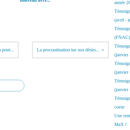
nouveau livre...
année 2
Témoigna
(avril - 
Témoigna
(FNAC)
Témoigna
 pont...
La procrastination tue nos désirs...
(janvier 
Témoigna
(janvier 
Témoigna
(janvier
Témoigna
coeur
Une rent
MaX !