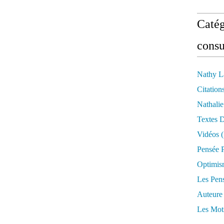
Catég
consu
Nathy L
Citation
Nathali
Textes 
Vidéos
(
Pensée P
Optimis
Les Pen
Auteure
Les Mot