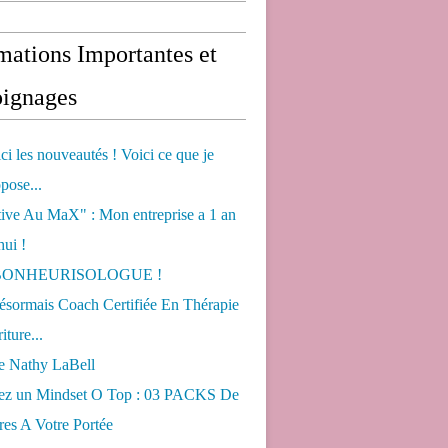
mations Importantes et
ignages
ci les nouveautés ! Voici ce que je
pose...
tive Au MaX" : Mon entreprise a 1 an
hui !
s BONHEURISOLOGUE !
désormais Coach Certifiée En Thérapie
iture...
de Nathy LaBell
ez un Mindset O Top : 03 PACKS De
es A Votre Portée