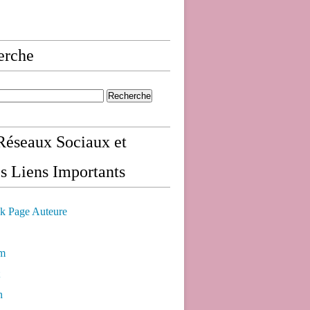
erche
éseaux Sociaux et
s Liens Importants
k Page Auteure
am
n