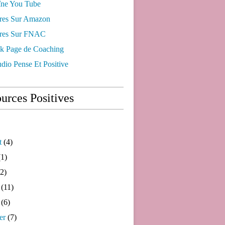
ne You Tube
res Sur Amazon
res Sur FNAC
k Page de Coaching
dio Pense Et Positive
urces Positives
t
(4)
1)
2)
(11)
(6)
er
(7)