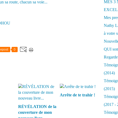
MES 3
EXCELL
Mes pres
SOHOU
Nathy 
à votre s
Nouvelle
QUI som
epost
0
Regarde 
Témoigna
(2014)
Témoigna
(2015)
Arrête de te trahir !
Témoigna
(2017 - 
RÉVÉLATION de la
couverture de mon
Témoigna