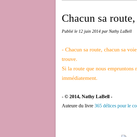
Chacun sa route, 
Publié le
12 juin 2014
par Nathy LaBell
- Chacun sa route, chacun sa voie
trouve.
Si la route que nous empruntons 
immédiatement.
-
© 2014, Nathy LaBell -
Auteure du livre
365 délices pour le c