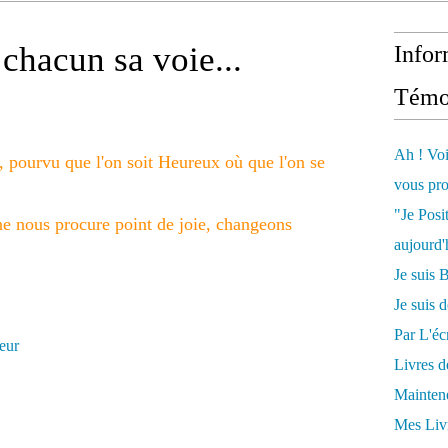
chacun sa voie...
Infor
Témo
Ah ! Voi
, pourvu que l'on soit Heureux où que l'on se
vous pro
"Je Posi
ne nous procure point de joie, changeons
aujourd'
Je sui
Je suis 
Par L'écr
oeur
Livres 
Mainten
Mes Livr