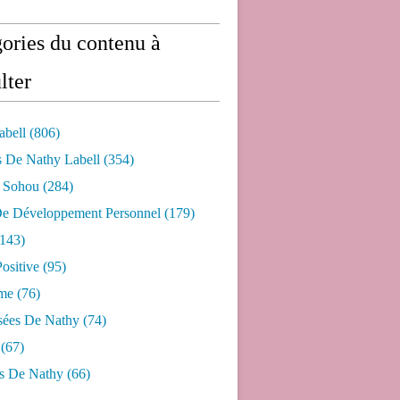
ories du contenu à
lter
abell
(806)
s De Nathy Labell
(354)
e Sohou
(284)
De Développement Personnel
(179)
143)
ositive
(95)
me
(76)
sées De Nathy
(74)
(67)
s De Nathy
(66)