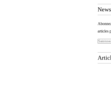
Newsl
Abonnez-
articles 
Artic