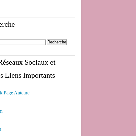
erche
éseaux Sociaux et
s Liens Importants
k Page Auteure
am
n