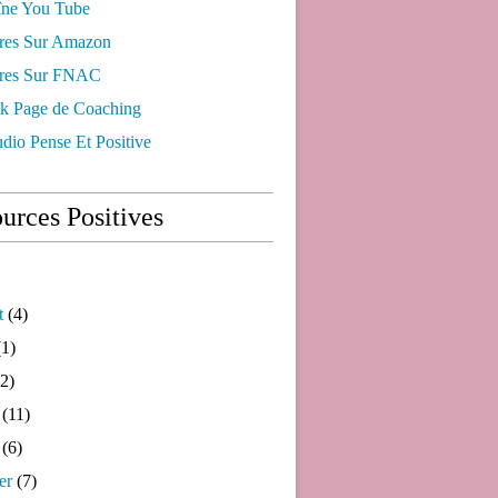
ne You Tube
res Sur Amazon
res Sur FNAC
k Page de Coaching
dio Pense Et Positive
urces Positives
t
(4)
1)
2)
(11)
(6)
er
(7)