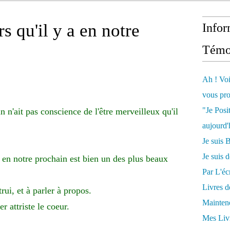
rs qu'il y a en notre
Infor
Témo
Ah ! Voi
vous pro
"Je Posi
n n'ait pas conscience de l'être merveilleux qu'il
aujourd'
Je sui
Je suis 
 a en notre prochain est bien un des plus beaux
Par L'écr
Livres 
ui, et à parler à propos.
Mainten
 attriste le coeur.
Mes Livr