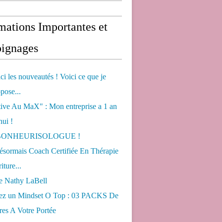
mations Importantes et
ignages
ci les nouveautés ! Voici ce que je
pose...
tive Au MaX" : Mon entreprise a 1 an
hui !
s BONHEURISOLOGUE !
désormais Coach Certifiée En Thérapie
iture...
de Nathy LaBell
ez un Mindset O Top : 03 PACKS De
es A Votre Portée