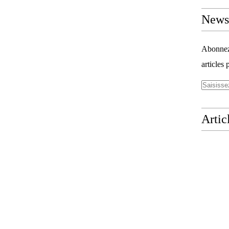
Newsl
Abonnez-
articles 
Artic