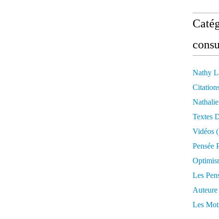
Catég
consu
Nathy L
Citation
Nathali
Textes 
Vidéos
(
Pensée P
Optimis
Les Pen
Auteure
Les Mot