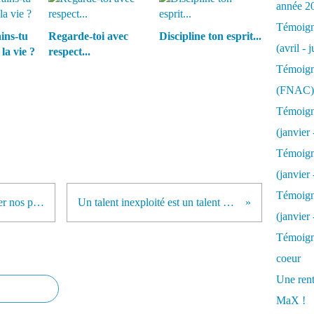
année 2
Témoigna
ins-tu
Regarde-toi avec
Discipline ton esprit...
(avril - 
la vie ?
respect...
Témoigna
(FNAC)
Témoigna
(janvier 
Témoigna
(janvier 
Témoigna
Ne laissons JAMAIS personne tuer nos projets...
Un talent inexploité est un talent gâché...
(janvier
Témoigna
coeur
Une rent
MaX !