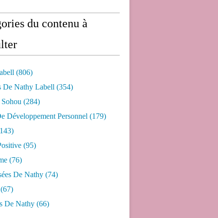
ories du contenu à
lter
abell
(806)
s De Nathy Labell
(354)
e Sohou
(284)
De Développement Personnel
(179)
143)
ositive
(95)
me
(76)
sées De Nathy
(74)
(67)
s De Nathy
(66)