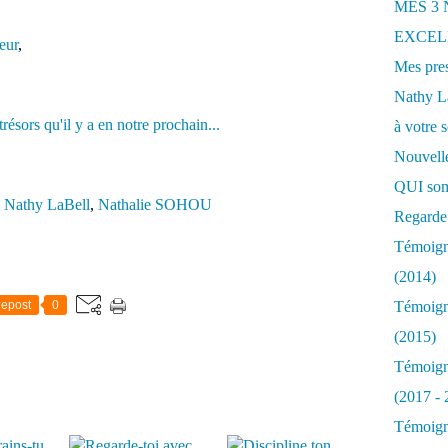
MES 3
EXCELL
eur
,
Mes pres
Nathy 
à votre s
Nouvelle
QUI som
,
Nathy LaBell
,
Nathalie SOHOU
Regarde 
Témoigna
(2014)
epost
0
Témoigna
(2015)
Témoigna
(2017 - 
Témoigna