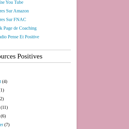
ne You Tube
res Sur Amazon
res Sur FNAC
k Page de Coaching
dio Pense Et Positive
urces Positives
t
(4)
1)
2)
(11)
(6)
er
(7)