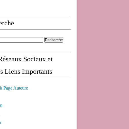
erche
éseaux Sociaux et
s Liens Importants
k Page Auteure
am
n