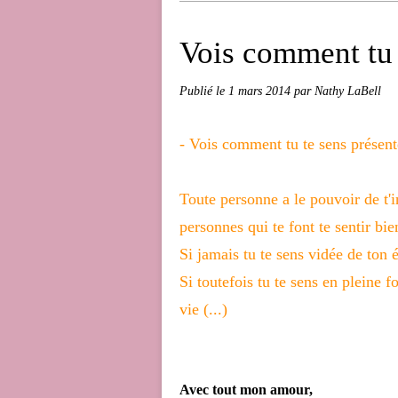
Vois comment tu 
Publié le
1 mars 2014
par Nathy LaBell
- Vois comment tu te sens présent
Toute personne a le pouvoir de t'i
personnes qui te font te sentir bie
Si jamais tu te sens vidée de ton é
Si toutefois tu te sens en pleine
vie (...)
Avec tout mon amour,