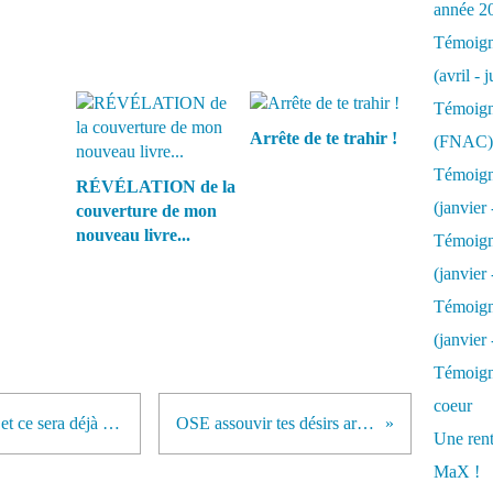
année 2
Témoigna
(avril - 
Témoigna
Arrête de te trahir !
(FNAC)
Témoigna
RÉVÉLATION de la
(janvier 
couverture de mon
nouveau livre...
Témoigna
(janvier 
Témoigna
(janvier
Témoigna
coeur
Faisons ce que nous avons à faire et ce sera déjà très bien...
OSE assouvir tes désirs ardents...
Une rent
MaX !