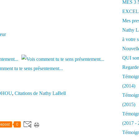
MES 3
EXCELL
Mes pres
Nathy 
oeur
à votre s
Nouvelle
QUI som
Regarde 
Témoigna
(2014)
SOHOU
,
Citations de Nathy LaBell
Témoigna
(2015)
Témoigna
(2017 - 
epost
0
Témoigna