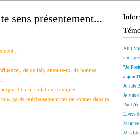
te sens présentement...
Infor
Témo
Ah ! Voi
ement...
vous pro
"Je Posi
nfluencer, de ce fait, entoure-toi de bonnes
aujourd'
n.
Je sui
nergie, fuis ces relations toxiques.
Je suis 
 forme, garde précieusement ces personnes dans ta
Par L'écr
Livres 
Mainten
Mes Livr