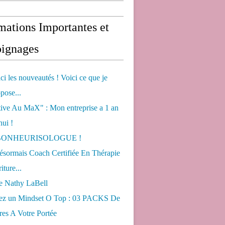
mations Importantes et
ignages
ci les nouveautés ! Voici ce que je
pose...
tive Au MaX" : Mon entreprise a 1 an
hui !
s BONHEURISOLOGUE !
désormais Coach Certifiée En Thérapie
iture...
de Nathy LaBell
ez un Mindset O Top : 03 PACKS De
es A Votre Portée