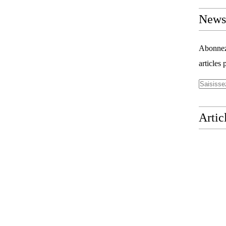
Newsl
Abonnez-
articles 
Artic