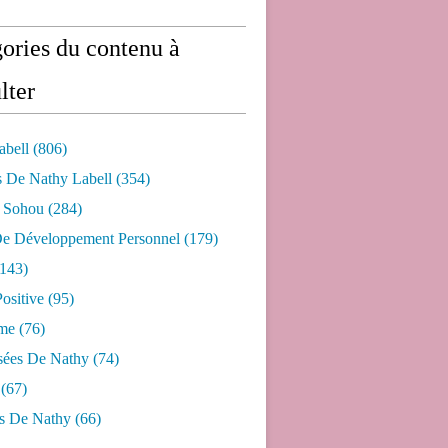
ories du contenu à
lter
abell
(806)
s De Nathy Labell
(354)
e Sohou
(284)
De Développement Personnel
(179)
143)
ositive
(95)
me
(76)
sées De Nathy
(74)
(67)
s De Nathy
(66)