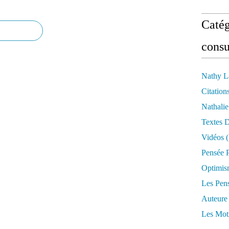
Catég
consu
Nathy L
Citation
Nathali
Textes 
Vidéos
(
Pensée P
Optimis
Les Pen
Auteure
Les Mot