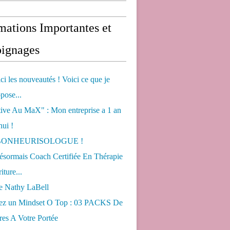
mations Importantes et
ignages
ci les nouveautés ! Voici ce que je
pose...
tive Au MaX" : Mon entreprise a 1 an
hui !
s BONHEURISOLOGUE !
désormais Coach Certifiée En Thérapie
iture...
de Nathy LaBell
ez un Mindset O Top : 03 PACKS De
es A Votre Portée