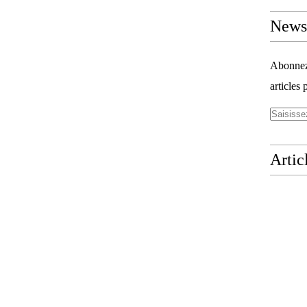
Newsl
Abonnez-
articles 
Artic