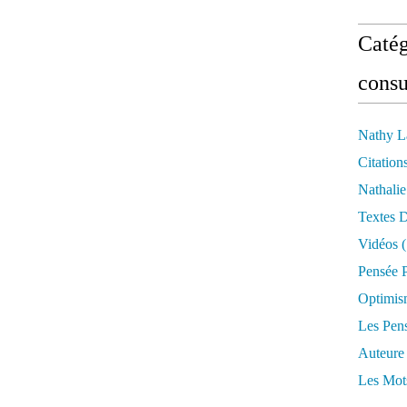
Catég
consu
Nathy L
Citation
Nathali
Textes 
Vidéos
(
Pensée P
Optimis
Les Pen
Auteure
Les Mot