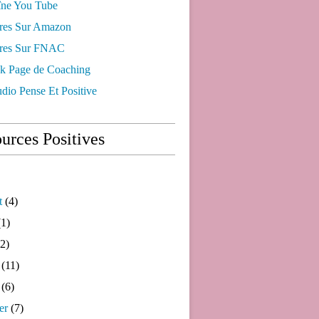
ne You Tube
res Sur Amazon
res Sur FNAC
k Page de Coaching
dio Pense Et Positive
urces Positives
t
(4)
1)
2)
(11)
(6)
er
(7)