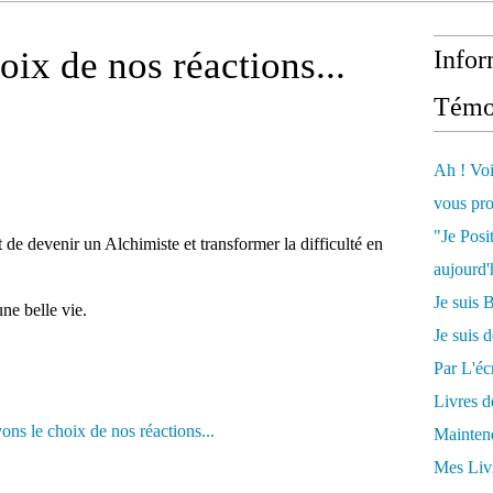
ix de nos réactions...
Infor
Témo
Ah ! Voi
vous pro
"Je Posi
st de devenir un Alchimiste et transformer la difficulté en
aujourd'
Je sui
ne belle vie.
Je suis 
Par L'écr
Livres 
Mainten
Mes Livr