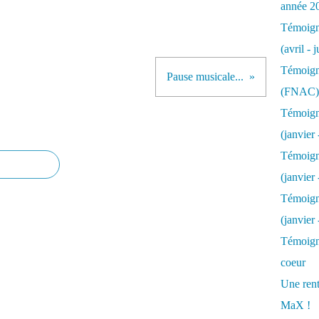
année 2
Témoigna
(avril - 
Témoigna
Pause musicale...
(FNAC)
Témoigna
(janvier 
Témoigna
(janvier 
Témoigna
(janvier
Témoigna
coeur
Une rent
MaX !