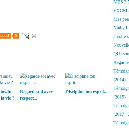
MES 3
EXCELL
Mes pres
Nathy 
epost
0
à votre s
Nouvelle
QUI som
Regarde 
Témoigna
(2014)
Témoigna
ins-tu
Regarde-toi avec
Discipline ton esprit...
(2015)
la vie ?
respect...
Témoigna
(2017 - 
Témoigna