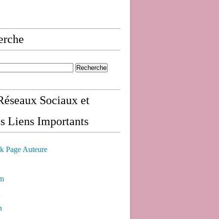
erche
éseaux Sociaux et
s Liens Importants
k Page Auteure
am
n