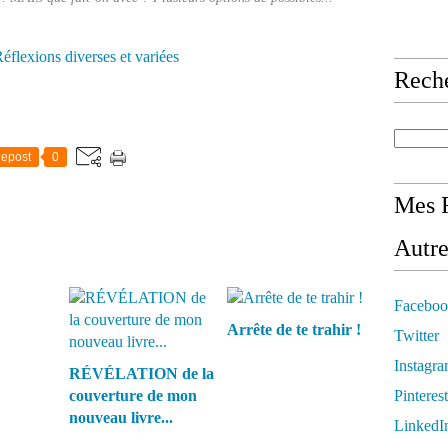
éflexions diverses et variées
Rech
epost
0
Mes R
Autre
Faceboo
Arrête de te trahir !
Twitter
Instagr
RÉVÉLATION de la
couverture de mon
Pinterest
nouveau livre...
LinkedI