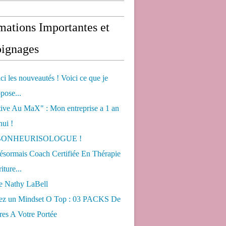
mations Importantes et
ignages
ci les nouveautés ! Voici ce que je
pose...
tive Au MaX" : Mon entreprise a 1 an
hui !
s BONHEURISOLOGUE !
désormais Coach Certifiée En Thérapie
iture...
de Nathy LaBell
ez un Mindset O Top : 03 PACKS De
es A Votre Portée