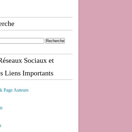
erche
éseaux Sociaux et
s Liens Importants
k Page Auteure
am
n