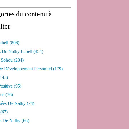
ories du contenu à
lter
abell
(806)
s De Nathy Labell
(354)
e Sohou
(284)
De Développement Personnel
(179)
143)
ositive
(95)
me
(76)
sées De Nathy
(74)
(67)
s De Nathy
(66)