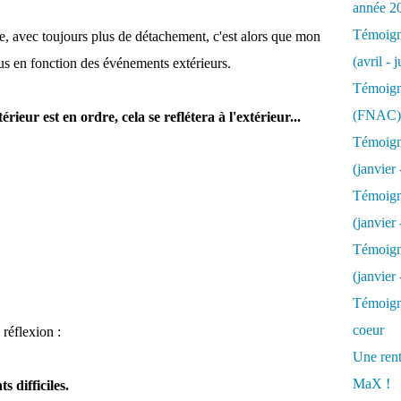
année 2
Témoigna
vie, avec toujours plus de détachement, c'est alors que mon
(avril - 
us en fonction des événements extérieurs.
Témoigna
(FNAC)
eur est en ordre, cela se reflétera à l'extérieur...
Témoigna
(janvier 
Témoigna
(janvier 
Témoigna
(janvier
Témoigna
coeur
 réflexion :
Une rent
MaX !
 difficiles.