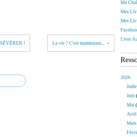
Ma Chaî
Mes Liv
Mes Liv
Faceboo
Livre Au
 PERSÉVÉRER !
La vie ? C'est maintenant...
Resso
2026
Juille
Juin
(
Mai
(
Avril
Mars
Févri