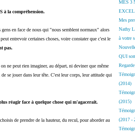
MES 3
EXCELL
S à la compréhension.
Mes pres
Nathy 
des gens en face de nous qui "nous semblent normaux" alors
à votre s
peut entrevoir certaines choses, voire constater que c'est le
Nouvelle
t pas.
QUI som
Regarde 
 on ne peut rien imaginer, au départ, ni deviner que même
Témoigna
 de se jouer dans leur tête. C'est leur corps, leur attitude qui
(2014)
Témoigna
(2015)
us réagir face à quelque chose qui m'agacerait.
Témoigna
(2017 - 
 choisis de prendre de la hauteur, du recul, pour aborder au
Témoigna