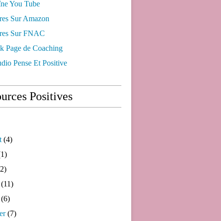
ne You Tube
res Sur Amazon
res Sur FNAC
k Page de Coaching
dio Pense Et Positive
urces Positives
t
(4)
1)
2)
(11)
(6)
er
(7)