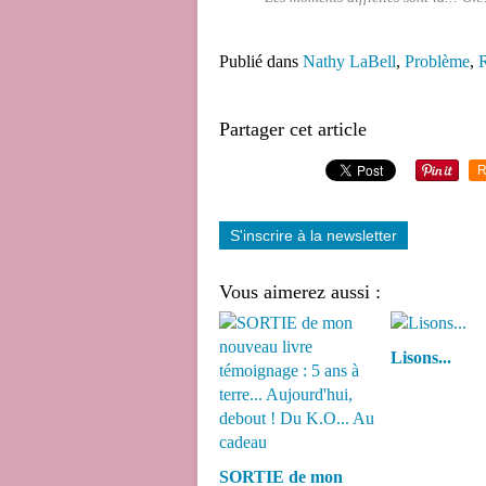
Publié dans
Nathy LaBell
,
Problème
,
R
Partager cet article
R
S'inscrire à la newsletter
Vous aimerez aussi :
Lisons...
SORTIE de mon