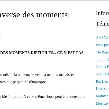
raverse des moments
Infor
Témo
Ah ! Voi
l
vous pro
"Je Posi
ES MOMENTS DIFFICILES... CE N'EST PAS
aujourd'
Je sui
Je suis 
ends de la hauteur. Je veille à ne plus me laisser
Par L'écr
tres que je qualifie d'impropre.
Livres 
Mainten
mble "impropre", cette-même chose peut être toute autre
Mes Livr