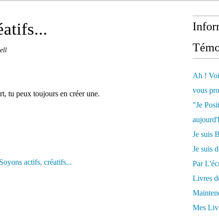
atifs...
Infor
Témo
ell
Ah ! Voi
vous pro
rt, tu peux toujours en créer une.
"Je Posi
aujourd'
Je sui
Je suis 
Par L'écr
Livres 
Mainten
Mes Livr