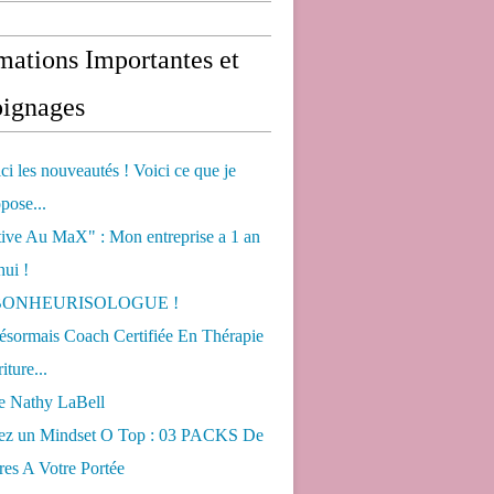
mations Importantes et
ignages
ci les nouveautés ! Voici ce que je
pose...
tive Au MaX" : Mon entreprise a 1 an
hui !
s BONHEURISOLOGUE !
désormais Coach Certifiée En Thérapie
iture...
de Nathy LaBell
ez un Mindset O Top : 03 PACKS De
es A Votre Portée