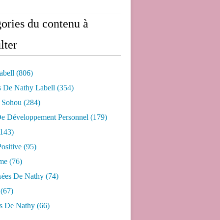
ories du contenu à
lter
abell
(806)
s De Nathy Labell
(354)
e Sohou
(284)
De Développement Personnel
(179)
143)
ositive
(95)
me
(76)
sées De Nathy
(74)
(67)
s De Nathy
(66)