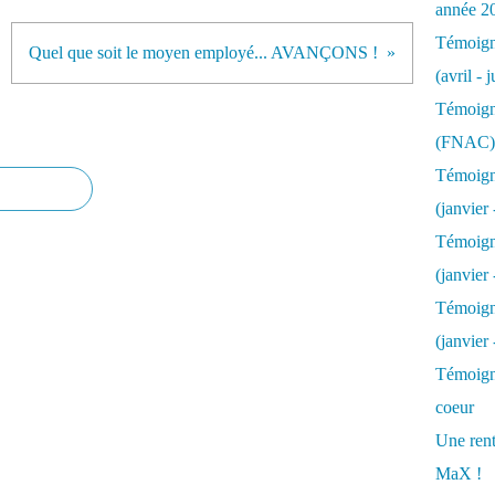
année 2
Témoigna
Quel que soit le moyen employé... AVANÇONS !
(avril - 
Témoigna
(FNAC)
Témoigna
(janvier 
Témoigna
(janvier 
Témoigna
(janvier
Témoigna
coeur
Une rent
MaX !