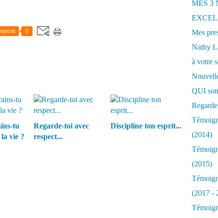
MES 3
EXCELL
epost
0
Mes pres
Nathy 
à votre s
Nouvelle
QUI som
Regarde 
Témoigna
ins-tu
Regarde-toi avec
Discipline ton esprit...
(2014)
la vie ?
respect...
Témoigna
(2015)
Témoigna
(2017 - 
Témoigna