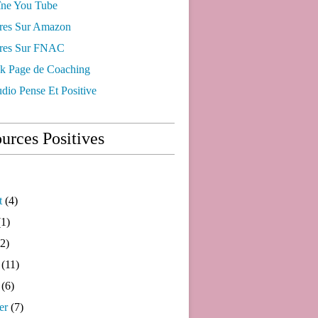
ne You Tube
res Sur Amazon
res Sur FNAC
k Page de Coaching
dio Pense Et Positive
urces Positives
t
(4)
1)
2)
(11)
(6)
er
(7)