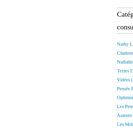
Catég
consu
Nathy L
Citation
Nathali
Textes 
Vidéos
(
Pensée P
Optimis
Les Pen
Auteure
Les Mot