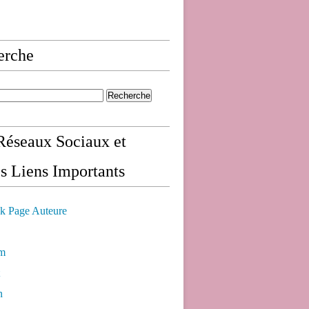
erche
éseaux Sociaux et
s Liens Importants
k Page Auteure
am
n