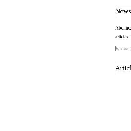
Newsl
Abonnez-
articles 
Artic