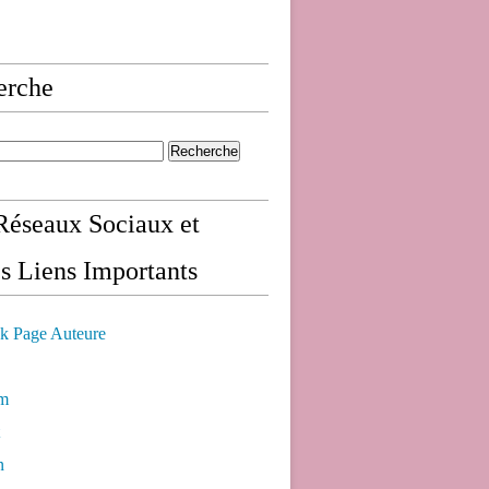
erche
éseaux Sociaux et
s Liens Importants
k Page Auteure
am
n