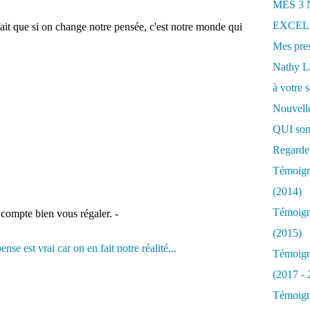
MES 3
EXCELL
fait que si on change notre pensée, c'est notre monde qui
Mes pres
Nathy 
à votre s
Nouvelle
QUI som
Regarde 
Témoigna
(2014)
Témoigna
compte bien vous régaler. -
(2015)
Témoigna
(2017 - 
Témoigna