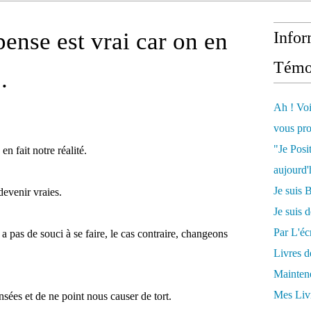
pense est vrai car on en
Infor
Témo
.
Ah ! Voi
vous pro
"Je Posi
en fait notre réalité.
aujourd'
Je sui
devenir vraies.
Je suis 
Par L'écr
a pas de souci à se faire, le cas contraire, changeons
Livres 
Mainten
Mes Livr
sées et de ne point nous causer de tort.