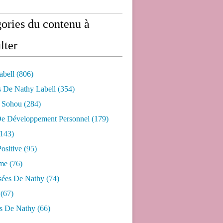
ories du contenu à
lter
abell
(806)
s De Nathy Labell
(354)
e Sohou
(284)
De Développement Personnel
(179)
143)
ositive
(95)
me
(76)
sées De Nathy
(74)
(67)
s De Nathy
(66)