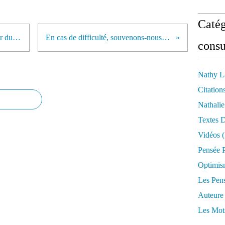
Catég
Quiconque parvient à s'émerveiller du beau spectacle de la vie connaît assurément un bonheur indicible...
En cas de difficulté, souvenons-nous que la vie nous aime, que nous sommes en sécurité, malgré tout...
consu
Nathy L
Citation
Nathali
Textes 
Vidéos
(
Pensée P
Optimis
Les Pen
Auteure
Les Mot