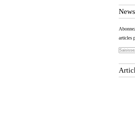
Newsl
Abonnez-
articles 
Artic