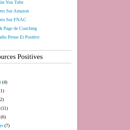
ne You Tube
res Sur Amazon
res Sur FNAC
k Page de Coaching
dio Pense Et Positive
urces Positives
t
(4)
1)
2)
(11)
(6)
er
(7)