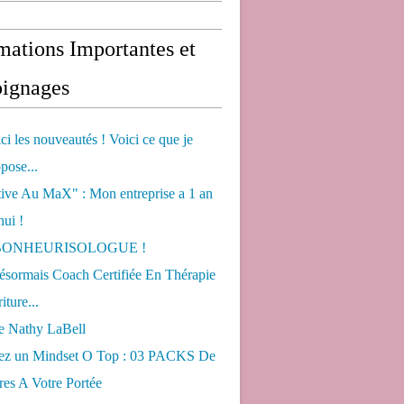
mations Importantes et
ignages
ci les nouveautés ! Voici ce que je
pose...
tive Au MaX" : Mon entreprise a 1 an
hui !
s BONHEURISOLOGUE !
désormais Coach Certifiée En Thérapie
iture...
de Nathy LaBell
ez un Mindset O Top : 03 PACKS De
es A Votre Portée