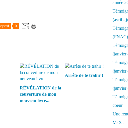
année 2
Témoigna
(avril - 
epost
0
Témoigna
(FNAC)
Témoigna
(janvier 
Témoigna
(janvier 
Arrête de te trahir !
Témoigna
RÉVÉLATION de la
(janvier
couverture de mon
Témoigna
nouveau livre...
coeur
Une rent
MaX !