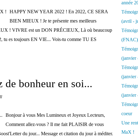
année 2
HAPPY NEW YEAR 2022 ! En 2022, CE SERA
Témoigna
BIEN MIEUX ! Je te présente mes meilleurs
(avril - 
REUX ! VIVRE est un DON PRÉCIEUX, Là où beaucoup
Témoigna
, tu es toujours EN VIE... Vois-tu comme TU ES
(FNAC)
Témoigna
(janvier 
Témoigna
(janvier 
z de bonheur en soi...
Témoigna
(janvier
ll
Témoigna
coeur
Bonjour à vous Mes Lumineux et Joyeux Lecteurs,
Une rent
Comment allez-vous ? Il me fait PLAISIR de vous
MaX !
'Letter du jour... Message et citation du jour à méditer.