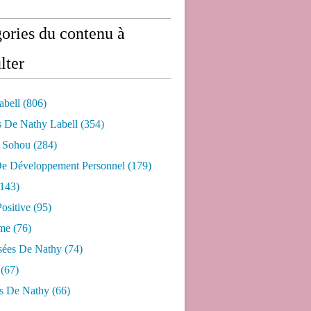
ories du contenu à
lter
abell
(806)
s De Nathy Labell
(354)
e Sohou
(284)
De Développement Personnel
(179)
143)
ositive
(95)
me
(76)
sées De Nathy
(74)
(67)
s De Nathy
(66)