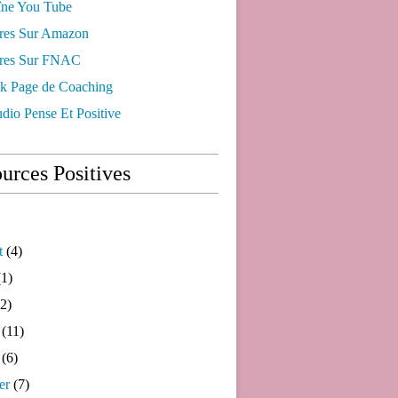
ne You Tube
res Sur Amazon
res Sur FNAC
k Page de Coaching
dio Pense Et Positive
urces Positives
t
(4)
1)
2)
(11)
(6)
er
(7)