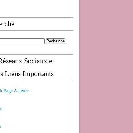
erche
éseaux Sociaux et
s Liens Importants
k Page Auteure
am
n