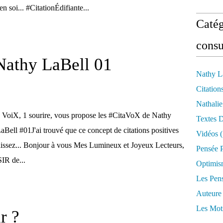
n soi... #CitationÉdifiante...
Catég
consu
Nathy LaBell 01
Nathy L
Citation
Nathali
 VoiX, 1 sourire, vous propose les #CitaVoX de Nathy
Textes 
aBell #01J'ai trouvé que ce concept de citations positives
Vidéos
(
aissez... Bonjour à vous Mes Lumineux et Joyeux Lecteurs,
Pensée P
IR de...
Optimis
Les Pen
Auteure
Les Mot
r ?