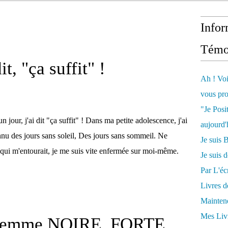
Infor
Témo
it, "ça suffit" !
Ah ! Voi
vous pro
"Je Posi
un jour, j'ai dit "ça suffit" ! Dans ma petite adolescence, j'ai
aujourd'
nu des jours sans soleil, Des jours sans sommeil. Ne
Je sui
qui m'entourait, je me suis vite enfermée sur moi-même.
Je suis 
Par L'écr
Livres 
Mainten
Mes Livr
 femme NOIRE, FORTE...