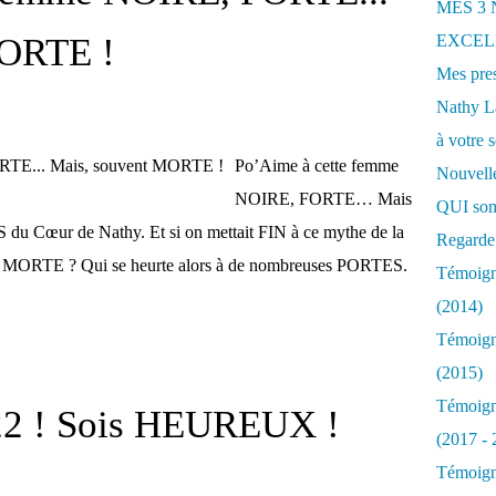
MES 3
MORTE !
EXCELL
Mes pres
Nathy 
à votre s
Po’Aime à cette femme
Nouvelle
NOIRE, FORTE… Mais
QUI som
u Cœur de Nathy. Et si on mettait FIN à ce mythe de la
Regarde 
e MORTE ? Qui se heurte alors à de nombreuses PORTES.
Témoigna
(2014)
Témoigna
(2015)
Témoigna
22 ! Sois HEUREUX !
(2017 - 
Témoigna