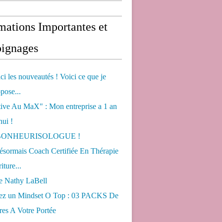
mations Importantes et
ignages
ci les nouveautés ! Voici ce que je
pose...
tive Au MaX" : Mon entreprise a 1 an
hui !
s BONHEURISOLOGUE !
désormais Coach Certifiée En Thérapie
iture...
de Nathy LaBell
ez un Mindset O Top : 03 PACKS De
es A Votre Portée