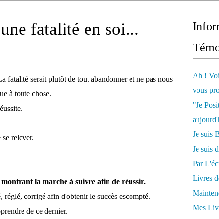
une fatalité en soi...
Infor
Témo
Ah ! Voi
La fatalité serait plutôt de tout abandonner et ne pas nous
vous pro
sue à toute chose.
"Je Posi
éussite.
aujourd'
Je sui
se relever.
Je suis 
Par L'écr
Livres 
 montrant la marche à suivre afin de réussir.
Mainten
é, réglé, corrigé afin d'obtenir le succès escompté.
Mes Livr
pprendre de ce dernier.