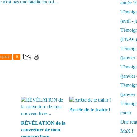
année 2
Témoigna
(avril - 
Témoigna
(FNAC)
Témoigna
epost
0
(janvier 
Témoigna
(janvier 
Témoigna
(janvier
Témoigna
Arrête de te trahir !
coeur
Une rent
RÉVÉLATION de la
couverture de mon
MaX !
nouveau livre...