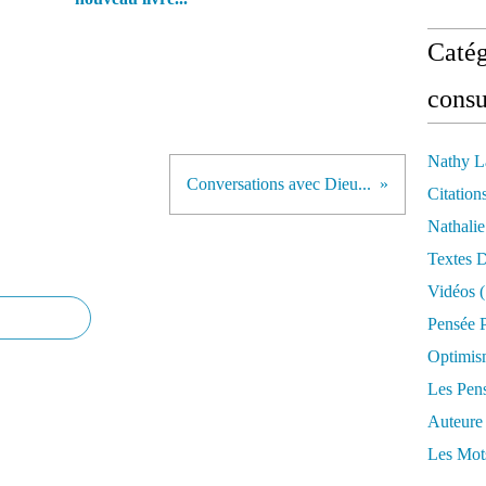
Catég
consu
Nathy L
Conversations avec Dieu...
Citation
Nathali
Textes 
Vidéos
(
Pensée P
Optimis
Les Pen
Auteure
Les Mot