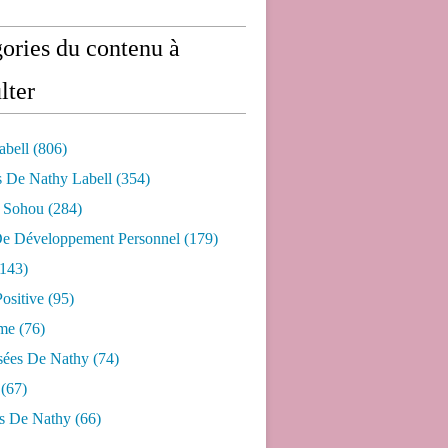
ories du contenu à
lter
abell
(806)
s De Nathy Labell
(354)
e Sohou
(284)
De Développement Personnel
(179)
143)
ositive
(95)
me
(76)
sées De Nathy
(74)
(67)
s De Nathy
(66)