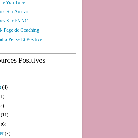
ne You Tube
res Sur Amazon
res Sur FNAC
k Page de Coaching
dio Pense Et Positive
urces Positives
t
(4)
1)
2)
(11)
(6)
er
(7)