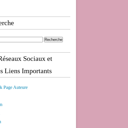
erche
éseaux Sociaux et
s Liens Importants
k Page Auteure
am
n