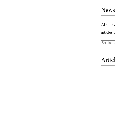
Newsl
Abonnez-
articles 
Artic