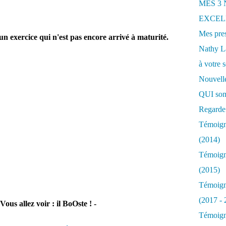
MES 3
EXCELL
Mes pres
un exercice qui n'est pas encore arrivé à maturité.
Nathy 
à votre s
Nouvelle
QUI som
Regarde 
Témoigna
(2014)
Témoigna
(2015)
Témoigna
(2017 - 
us allez voir : il BoOste ! -
Témoigna