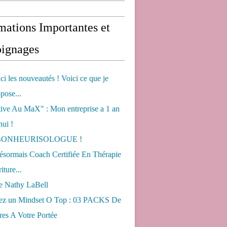
mations Importantes et
ignages
ci les nouveautés ! Voici ce que je
pose...
tive Au MaX" : Mon entreprise a 1 an
hui !
s BONHEURISOLOGUE !
désormais Coach Certifiée En Thérapie
iture...
de Nathy LaBell
ez un Mindset O Top : 03 PACKS De
es A Votre Portée