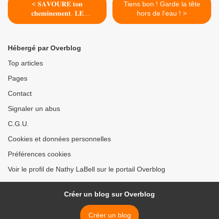
< 𝐒𝐀𝐕𝐎𝐔𝐑𝐄 𝐭𝐨𝐧
Tiens bon ! Garde la tête
𝐜𝐡𝐞𝐦𝐢𝐧𝐞𝐦𝐞𝐧𝐭. 𝐋𝐄
hors de l'eau ! >
𝐁𝐎𝐍𝐇𝐄𝐔𝐑 𝐬𝐞 𝐭𝐫𝐨𝐮𝐯𝐞 𝐚𝐮
𝐜𝐨𝐞𝐮𝐫 𝐝𝐮 𝐯𝐨𝐲𝐚𝐠𝐞.
Hébergé par Overblog
Top articles
Pages
Contact
Signaler un abus
C.G.U.
Cookies et données personnelles
Préférences cookies
Voir le profil de Nathy LaBell sur le portail Overblog
Créer un blog sur Overblog
Créer un blog