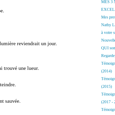
MES 3
EXCELL
pe.
Mes pres
Nathy 
à votre s
Nouvelle
lumière reviendrait un jour.
QUI som
Regarde 
Témoigna
ai trouvé une lueur.
(2014)
Témoigna
teindre.
(2015)
Témoigna
nt sauvée.
(2017 - 
Témoigna