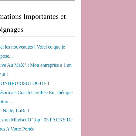
mations Importantes et
ignages
ci les nouveautés ! Voici ce que je
pose...
tive Au MaX" : Mon entreprise a 1 an
hui !
s BONHEURISOLOGUE !
désormais Coach Certifiée En Thérapie
iture...
de Nathy LaBell
ez un Mindset O Top : 03 PACKS De
es A Votre Portée