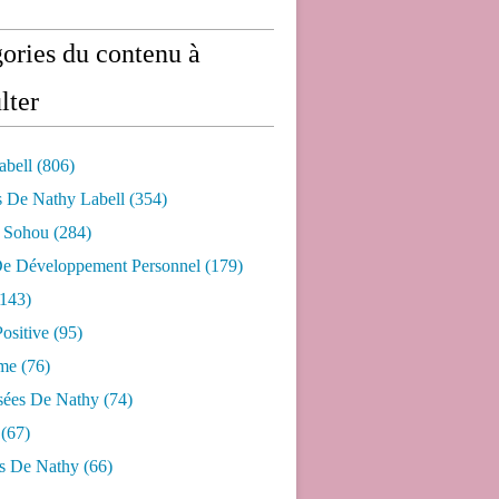
ories du contenu à
lter
abell
(806)
s De Nathy Labell
(354)
e Sohou
(284)
De Développement Personnel
(179)
143)
ositive
(95)
me
(76)
sées De Nathy
(74)
(67)
s De Nathy
(66)