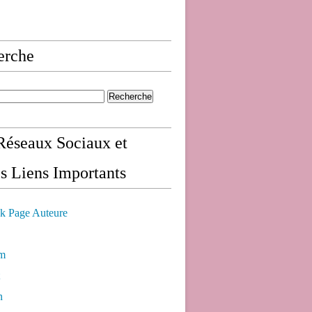
erche
éseaux Sociaux et
s Liens Importants
k Page Auteure
am
n