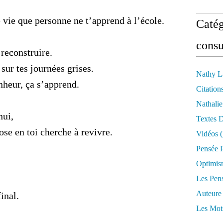
 vie que personne ne t’apprend à l’école.
Catég
consu
 reconstruire.
sur tes journées grises.
Nathy L
nheur, ça s’apprend.
Citation
Nathali
hui,
Textes 
ose en toi cherche à revivre.
Vidéos
(
Pensée P
Optimis
Les Pen
Auteure
inal.
Les Mot