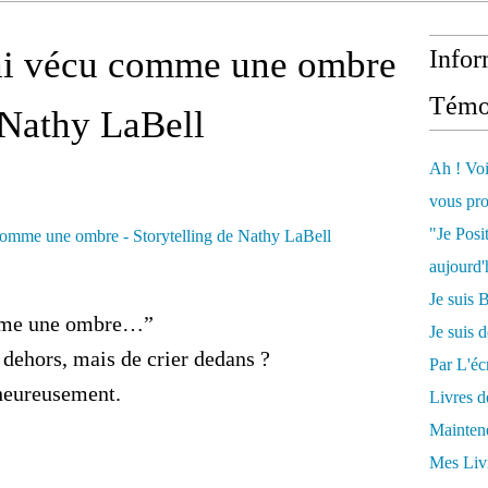
'ai vécu comme une ombre
Infor
Témo
 Nathy LaBell
Ah ! Voi
vous pro
"Je Posi
aujourd'
Je sui
omme une ombre…”
Je suis 
e dehors, mais de crier dedans ?
Par L'écr
lheureusement.
Livres 
Mainten
Mes Livr