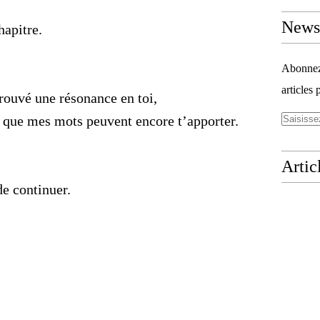
Newsl
apitre.
Abonnez-
articles 
trouvé une résonance en toi,
ce que mes mots peuvent encore t’apporter.
Artic
de continuer.