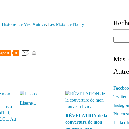
Rech
,
Histoire De Vie
,
Autrice
,
Les Mots De Nathy
epost
0
Mes R
Autre
Faceboo
Twitter
Lisons...
Instagr
Pinterest
RÉVÉLATION de la
couverture de mon
LinkedI
nouveau livre...