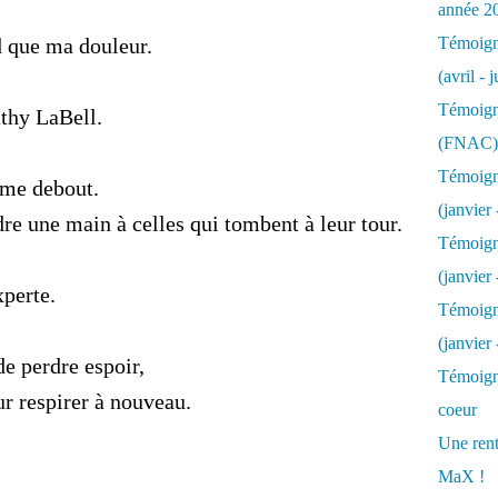
année 2
d que ma douleur.
Témoigna
(avril - 
Témoigna
thy LaBell.
(FNAC)
Témoigna
mme debout.
(janvier 
re une main à celles qui tombent à leur tour.
Témoigna
(janvier 
xperte.
Témoigna
(janvier
de perdre espoir,
Témoigna
r respirer à nouveau.
coeur
Une rent
MaX !