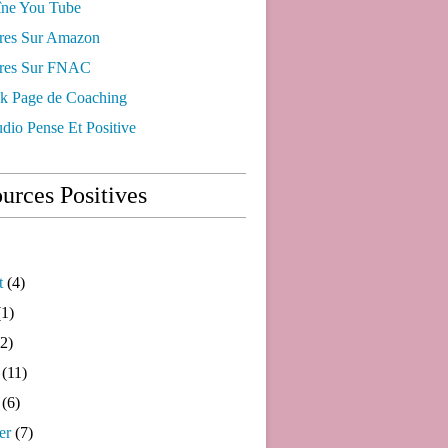
ne You Tube
res Sur Amazon
res Sur FNAC
k Page de Coaching
dio Pense Et Positive
urces Positives
t
(4)
1)
2)
(11)
(6)
er
(7)