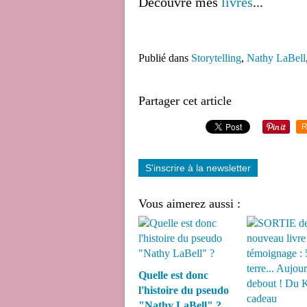
Découvre mes 
livres
...
Publié dans
Storytelling
,
Nathy LaBell
Partager cet article
R
S'inscrire à la newsletter
Vous aimerez aussi :
Quelle est donc
l'histoire du pseudo
"Nathy LaBell" ?