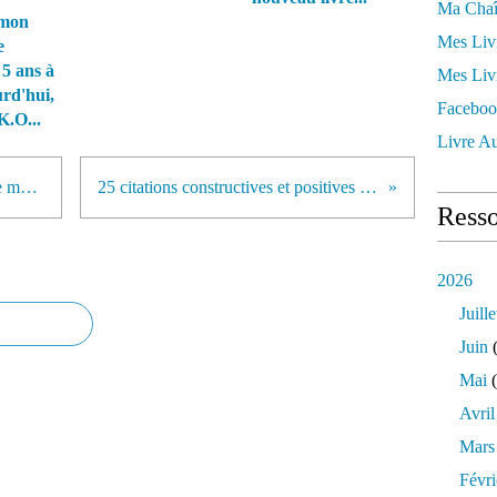
Ma Chaî
mon
Mes Liv
e
 5 ans à
Mes Liv
urd'hui,
Faceboo
K.O...
Livre Au
Cocktail explosif de citations et de messages positifs...
25 citations constructives et positives de Nathy LaBell
Resso
2026
Juille
Juin
(
Mai
(
Avril
Mars
Févri