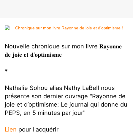
Nouvelle chronique sur mon livre 𝐑𝐚𝐲𝐨𝐧𝐧𝐞
𝐝𝐞 𝐣𝐨𝐢𝐞 𝐞𝐭 𝐝'𝐨𝐩𝐭𝐢𝐦𝐢𝐬𝐦𝐞
*
Nathalie Sohou alias Nathy LaBell nous
présente son dernier ouvrage "Rayonne de
joie et d’optimisme: Le journal qui donne du
PEPS, en 5 minutes par jour"
Lien
pour l'acquérir