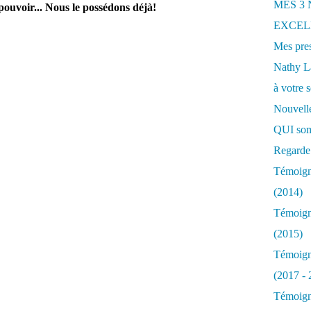
MES 3
ouvoir... Nous le possédons déjà!
EXCELL
Mes pres
Nathy 
à votre s
Nouvelle
QUI som
Regarde 
Témoigna
(2014)
Témoigna
(2015)
Témoigna
(2017 - 
Témoigna