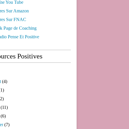
ne You Tube
res Sur Amazon
res Sur FNAC
k Page de Coaching
dio Pense Et Positive
urces Positives
t
(4)
1)
2)
(11)
(6)
er
(7)