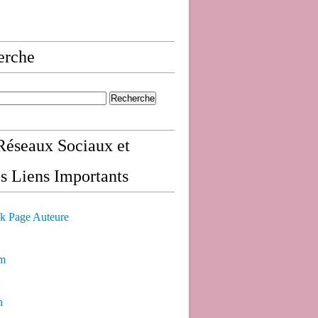
erche
éseaux Sociaux et
s Liens Importants
k Page Auteure
am
n