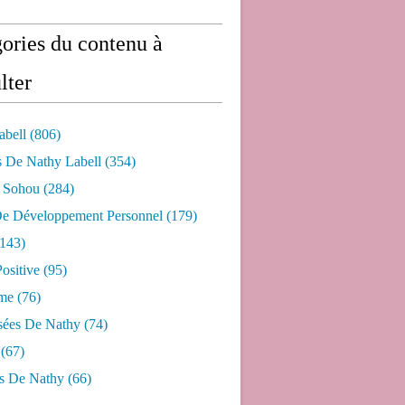
ories du contenu à
lter
abell
(806)
s De Nathy Labell
(354)
e Sohou
(284)
De Développement Personnel
(179)
143)
ositive
(95)
me
(76)
sées De Nathy
(74)
(67)
s De Nathy
(66)