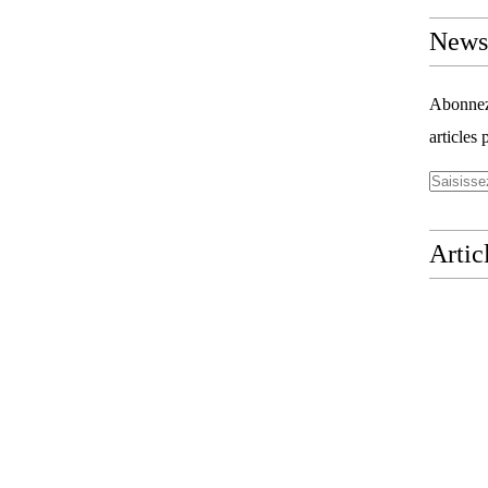
Newsl
Abonnez-
articles 
Artic