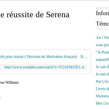
e réussite de Serena
Infor
Témo
Ah ! Voi
vous pro
"Je Posi
SERENA WILLIAMS : 10 Conseils pour réussir ( Discours de Motivation français)
aujourd'
Je sui
http://www.youtube.com/watch?v=V2AF4EOE1-A
Je suis 
Par L'écr
rena Williams
Livres 
Mainten
.
Mes Livr