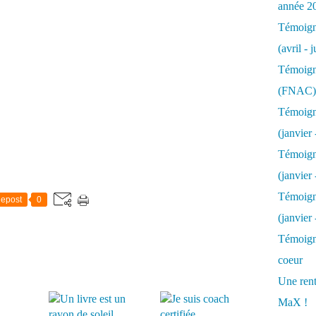
année 2
Témoigna
(avril - 
Témoigna
(FNAC)
Témoigna
(janvier 
Témoigna
(janvier 
Témoigna
epost
0
(janvier
Témoigna
coeur
Une rent
MaX !