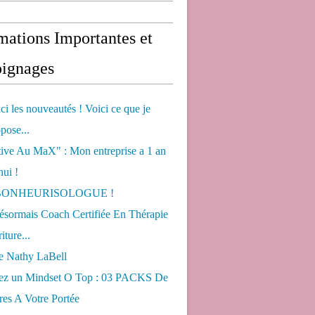
mations Importantes et
ignages
ci les nouveautés ! Voici ce que je
pose...
tive Au MaX" : Mon entreprise a 1 an
hui !
s BONHEURISOLOGUE !
désormais Coach Certifiée En Thérapie
iture...
de Nathy LaBell
ez un Mindset O Top : 03 PACKS De
es A Votre Portée