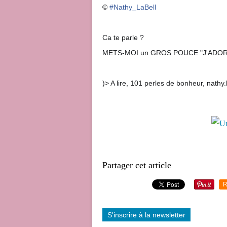
©
#Nathy_LaBell
Ca te parle ?
METS-MOI un GROS POUCE "J'ADORE" o
)> A lire, 101 perles de bonheur, nath
Partager cet article
R
S'inscrire à la newsletter