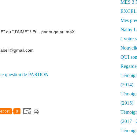
MES 3
EXCELL
Mes pres
Nathy 
u "J'AIME" ! Et... par.ta.ge au maX
à votre s
Nouvelle
y.labell@gmail.com
QUI som
Regarde 
Témoigna
(2014)
Témoigna
(2015)
epost
0
Témoigna
(2017 - 
Témoigna