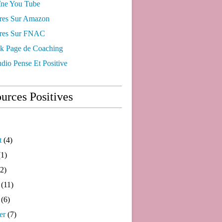
ne You Tube
res Sur Amazon
res Sur FNAC
k Page de Coaching
dio Pense Et Positive
urces Positives
t
(4)
1)
2)
(11)
(6)
er
(7)