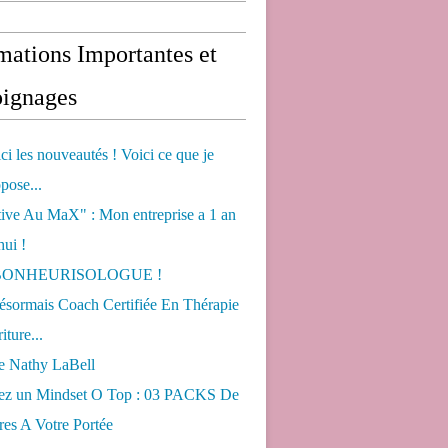
mations Importantes et
ignages
ci les nouveautés ! Voici ce que je
pose...
tive Au MaX" : Mon entreprise a 1 an
hui !
s BONHEURISOLOGUE !
désormais Coach Certifiée En Thérapie
iture...
de Nathy LaBell
ez un Mindset O Top : 03 PACKS De
es A Votre Portée