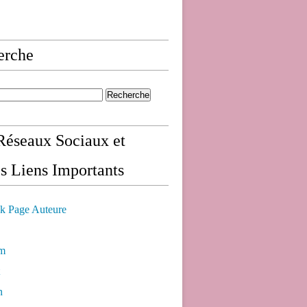
erche
éseaux Sociaux et
s Liens Importants
k Page Auteure
am
n