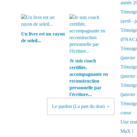
année 2
Témoigna
(avril - 
Témoigna
Un livre est un rayon
(FNAC)
de soleil...
Témoigna
(janvier 
Je suis coach
Témoigna
certifiée,
accompagnante en
(janvier 
reconstruction
Témoigna
personnelle par
l'écriture...
(janvier
Témoigna
Le pardon (La part du don)
coeur
Une rent
MaX !