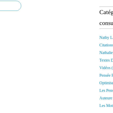
Catég
consu
Nathy L
Citation
Nathali
Textes 
Vidéos
(
Pensée P
Optimis
Les Pen
Auteure
Les Mot