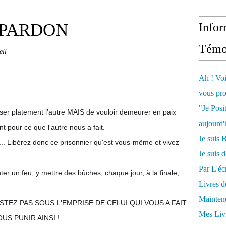
e PARDON
Infor
Témo
ell
Ah ! Voi
vous pro
"Je Posi
ser platement l'autre MAIS de vouloir demeurer en paix
aujourd'
nt pour ce que l'autre nous a fait.
Je sui
.. Libérez donc ce prisonnier qu'est vous-même et vivez
Je suis 
Par L'écr
r un feu, y mettre des bûches, chaque jour, à la finale,
Livres 
Mainten
TEZ PAS SOUS L'EMPRISE DE CELUI QUI VOUS A FAIT
Mes Livr
US PUNIR AINSI !