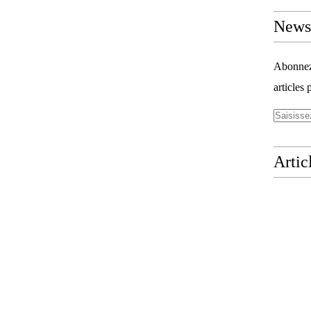
Newsl
Abonnez-
articles 
Artic