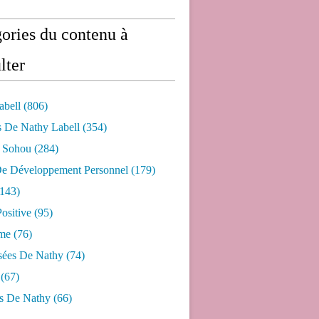
ories du contenu à
lter
abell
(806)
s De Nathy Labell
(354)
e Sohou
(284)
De Développement Personnel
(179)
143)
ositive
(95)
me
(76)
sées De Nathy
(74)
(67)
s De Nathy
(66)