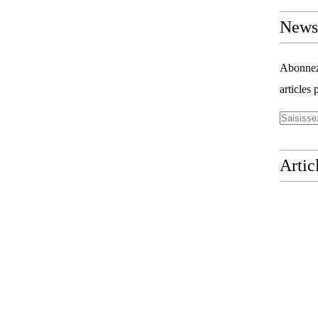
Newsl
Abonnez-
articles 
Artic