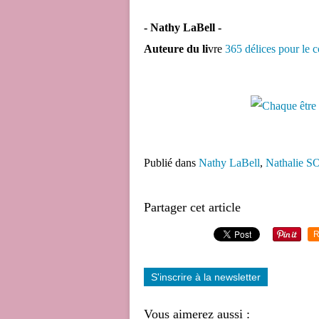
- Nathy LaBell -
Auteure du li
vre
365 délices pour le c
Publié dans
Nathy LaBell
,
Nathalie 
Partager cet article
R
S'inscrire à la newsletter
Vous aimerez aussi :