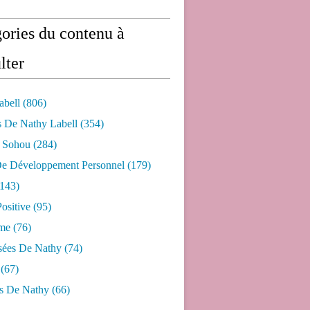
ories du contenu à
lter
abell
(806)
s De Nathy Labell
(354)
e Sohou
(284)
De Développement Personnel
(179)
143)
ositive
(95)
me
(76)
sées De Nathy
(74)
(67)
s De Nathy
(66)