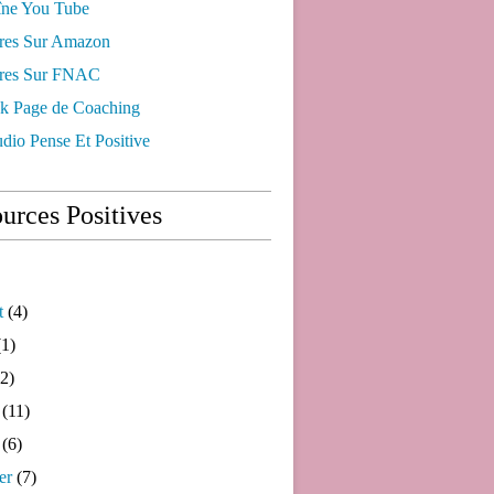
ne You Tube
res Sur Amazon
res Sur FNAC
k Page de Coaching
dio Pense Et Positive
urces Positives
t
(4)
1)
2)
(11)
(6)
er
(7)