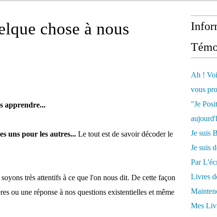
elque chose à nous
Infor
Témo
Ah ! Voi
vous pro
"Je Posi
s apprendre...
aujourd'
Je sui
 uns pour les autres...
Le tout est de savoir décoder le
Je suis 
Par L'écr
Livres 
oyons très attentifs à ce que l'on nous dit. De cette façon
Mainten
ères ou une réponse à nos questions existentielles et même
Mes Livr