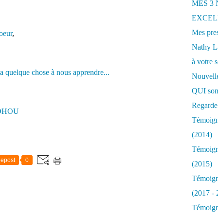
MES 3
EXCELL
Mes pres
oeur
,
Nathy 
à votre s
Nouvelle
QUI som
Regarde 
SOHOU
Témoigna
(2014)
Témoigna
epost
0
(2015)
Témoigna
(2017 - 
Témoigna