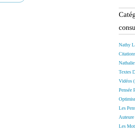
Catég
consu
Nathy L
Citation
Nathali
Textes 
Vidéos
(
Pensée P
Optimis
Les Pen
Auteure
Les Mot