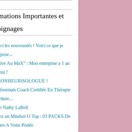
mations Importantes et
ignages
ci les nouveautés ! Voici ce que je
pose...
tive Au MaX" : Mon entreprise a 1 an
hui !
s BONHEURISOLOGUE !
désormais Coach Certifiée En Thérapie
iture...
de Nathy LaBell
ez un Mindset O Top : 03 PACKS De
es A Votre Portée