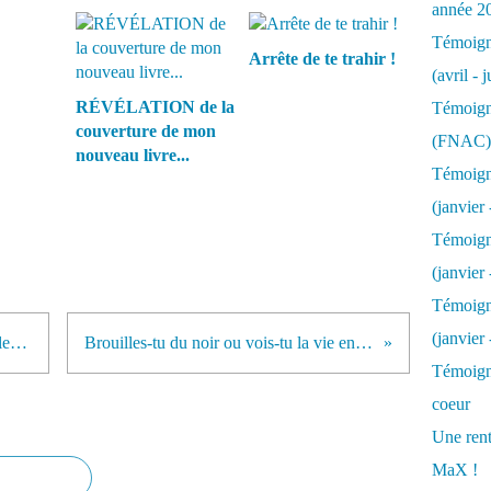
année 2
Témoigna
Arrête de te trahir !
(avril - 
RÉVÉLATION de la
Témoigna
couverture de mon
(FNAC)
nouveau livre...
Témoigna
(janvier 
Témoigna
(janvier 
Témoigna
(janvier
Régime du bien-être pour un meilleur être...
Brouilles-tu du noir ou vois-tu la vie en rose ?...
Témoigna
coeur
Une rent
MaX !