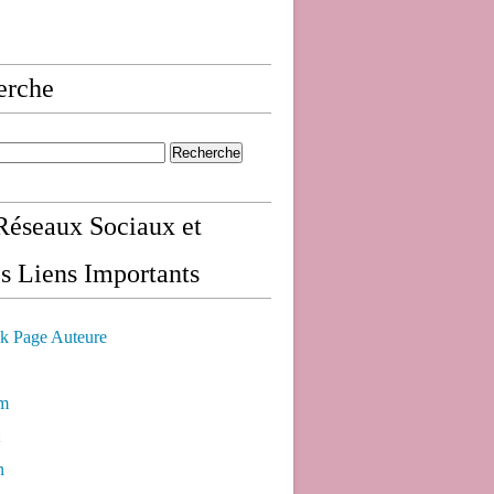
erche
éseaux Sociaux et
s Liens Importants
k Page Auteure
am
n