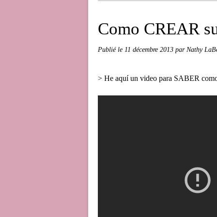
Como CREAR su 
Publié le
11 décembre 2013
par Nathy LaBe
> He aquí un video para SABER como c