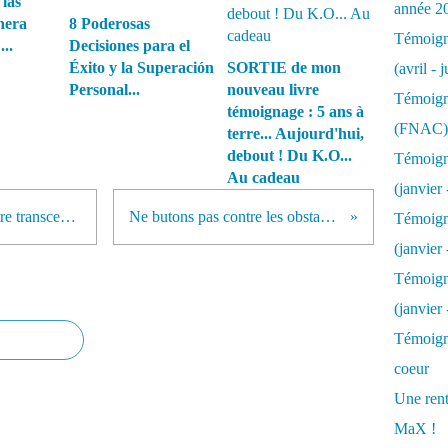
las
année 2
nera
8 Poderosas
Témoigna
..
Decisiones para el
Éxito y la Superación
SORTIE de mon
(avril - 
Personal...
nouveau livre
Témoigna
témoignage : 5 ans à
(FNAC)
terre... Aujourd'hui,
debout ! Du K.O...
Témoigna
Au cadeau
(janvier 
Les "problèmes" sont faits pour être transcendés...
Ne butons pas contre les obstacles...
Témoigna
(janvier 
Témoigna
(janvier
Témoigna
coeur
Une rent
MaX !