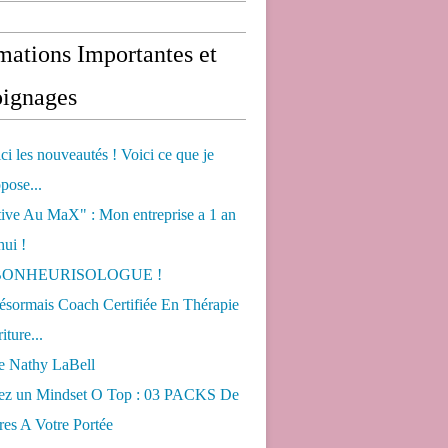
mations Importantes et
ignages
ci les nouveautés ! Voici ce que je
pose...
tive Au MaX" : Mon entreprise a 1 an
hui !
s BONHEURISOLOGUE !
désormais Coach Certifiée En Thérapie
iture...
de Nathy LaBell
ez un Mindset O Top : 03 PACKS De
es A Votre Portée