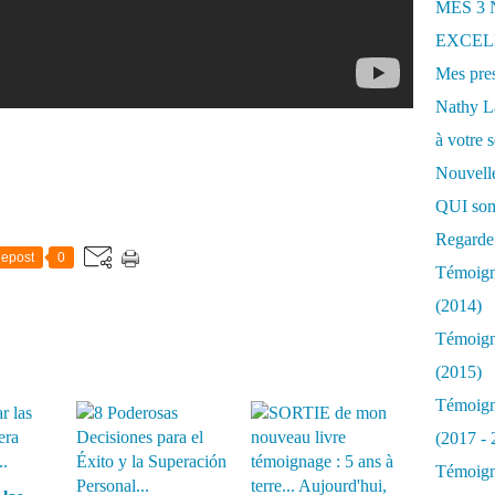
MES 3
EXCELL
Mes pres
Nathy 
à votre s
Nouvelle
QUI som
Regarde 
epost
0
Témoigna
(2014)
Témoigna
(2015)
Témoigna
(2017 - 
Témoigna