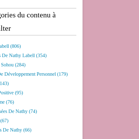
ories du contenu à
lter
abell
(806)
s De Nathy Labell
(354)
e Sohou
(284)
De Développement Personnel
(179)
143)
ositive
(95)
me
(76)
sées De Nathy
(74)
(67)
s De Nathy
(66)