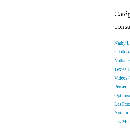
Catég
consu
Nathy L
Citation
Nathali
Textes 
Vidéos
(
Pensée P
Optimis
Les Pen
Auteure
Les Mot