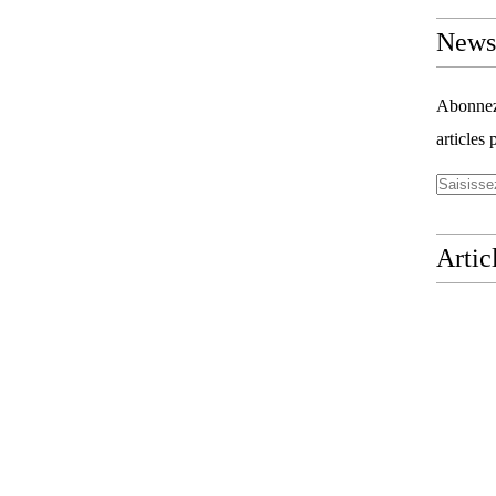
Newsl
Abonnez-
articles 
Artic