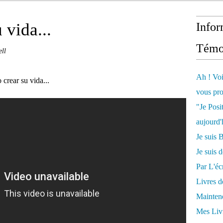
vida...
Infor
Témo
ll
Ah ! Voi
rear su vida...
vous pro
"Je Posi
aujourd'
Je sui
Je suis 
Par L'écr
Livres 
Mainten
Mes Livr