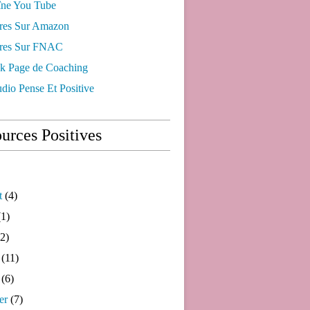
ne You Tube
res Sur Amazon
res Sur FNAC
k Page de Coaching
dio Pense Et Positive
urces Positives
t
(4)
1)
2)
(11)
(6)
er
(7)