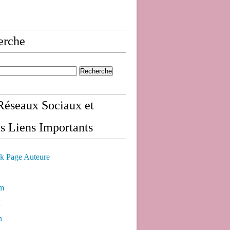
erche
éseaux Sociaux et
s Liens Importants
k Page Auteure
am
n