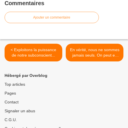
Commentaires
Ajouter un commentaire
< Exploitons la puissance
En vérité, nous ne sommes
de notre subconscient...
jamais seuls. On peut en
avoir la "sensation" MAIS ce
n'est pas forcément la
vérité... >
Hébergé par Overblog
Top articles
Pages
Contact
Signaler un abus
C.G.U.