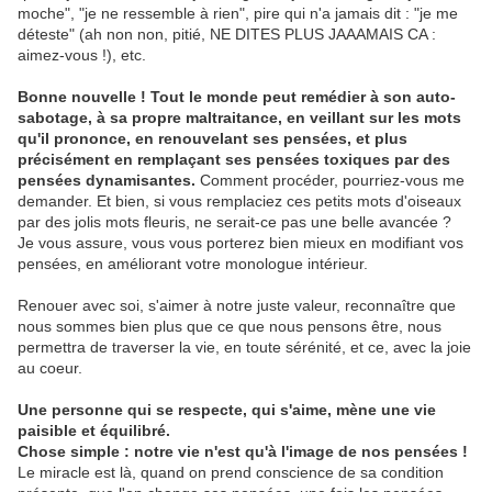
moche", "je ne ressemble à rien", pire qui n'a jamais dit : "je me
déteste" (ah non non, pitié, NE DITES PLUS JAAAMAIS CA :
aimez-vous !), etc.
Bonne nouvelle ! Tout le monde peut remédier à son auto-
sabotage, à sa propre maltraitance, en veillant sur les mots
qu'il prononce, en renouvelant ses pensées, et plus
précisément en remplaçant ses pensées toxiques par des
pensées dynamisantes.
Comment procéder, pourriez-vous me
demander. Et bien, si vous remplaciez ces petits mots d'oiseaux
par des jolis mots fleuris, ne serait-ce pas une belle avancée ?
Je vous assure, vous vous porterez bien mieux en modifiant vos
pensées, en améliorant votre monologue intérieur.
Renouer avec soi, s'aimer à notre juste valeur, reconnaître que
nous sommes bien plus que ce que nous pensons être, nous
permettra de traverser la vie, en toute sérénité, et ce, avec la joie
au coeur.
Une personne qui se respecte, qui s'aime, mène une vie
paisible et équilibré.
Chose simple : notre vie n'est qu'à l'image de nos pensées !
Le miracle est là, quand on prend conscience de sa condition