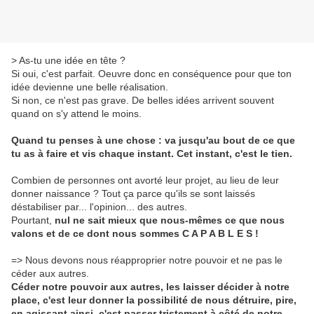
> As-tu une idée en tête ?
Si oui, c'est parfait. Oeuvre donc en conséquence pour que ton
idée devienne une belle réalisation.
Si non, ce n'est pas grave. De belles idées arrivent souvent
quand on s'y attend le moins.
Quand tu penses à une chose : va jusqu'au bout de ce que
tu as à faire et vis chaque instant. Cet instant, c'est le tien.
Combien de personnes ont avorté leur projet, au lieu de leur
donner naissance ? Tout ça parce qu'ils se sont laissés
déstabiliser par... l'opinion... des autres.
Pourtant,
nul ne sait mieux que nous-mêmes ce que nous
valons et de ce dont nous sommes C A P A B L E S !
=> Nous devons nous réapproprier notre pouvoir et ne pas le
céder aux autres.
Céder notre pouvoir aux autres, les laisser décider à notre
place, c'est leur donner la possibilité de nous détruire, pire,
en agissant ainsi, c'est passer tristement à côté de notre