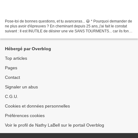
Pose-toi de bonnes questions, et tu avanceras... 😃 * Pourquoi demander de
ne plus avoir d'épreuves ? En cheminant depuis 25 ans, j'ai fait le constat
suivant : Il est INUTILE de désirer une vie SANS TOURMENTS... car ils font
partie de la vie... Agir ainsi...
Hébergé par Overblog
Top articles
Pages
Contact
Signaler un abus
C.G.U.
Cookies et données personnelles
Préférences cookies
Voir le profil de Nathy LaBell sur le portail Overblog